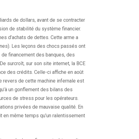
ards de dollars, avant de se contracter
ion de stabilité du système financier.
mmes d’achats de dettes. Cette arme a
aines). Les leçons des chocs passés ont
ns de financement des banques, des
 surcroît, sur son site internet, la BCE
nce des crédits. Celle-ci affiche en août
Le revers de cette machine infernale est
i qu’à un gonflement des bilans des
urces de stress pour les opérateurs.
ations privées de mauvaise qualité. En
duit en même temps qu’un ralentissement