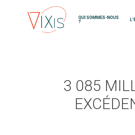
Skip
to
QUI SOMMES-NOUS
L’
main
?
content
3 085 MI
EXCÉDEN