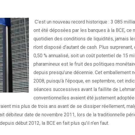
C’est un nouveau record historique : 3 085 mill
ont été déposées par les banques à la BCE, ce 
quotidien des conditions de liquidités, jamais l
n’ont disposé d’autant de cash. Plus surprenant, 
0,50 % annualisé, soit un coût potentiel de 15 mill
pharamineux est le fruit des politiques monét
depuis presqu’une décennie. Cet emballement ne 
2008, puisqu’à l’époque, en septembre, cet indic
séances successives avant la faillite de Lehma
conventionnelles avaient été justement adoptées
vaient mis plus de trois ans avant de se dissiper réellement, ma
tait débiteur date de novembre 2011, lors de la traditionnelle pé
puis début 2012, la BCE en fait plus qu’il n’en faut.