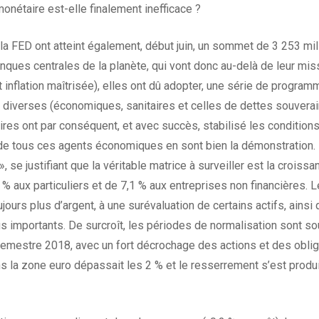
 monétaire est-elle finalement inefficace ?
 FED ont atteint également, début juin, un sommet de 3 253 milli
nques centrales de la planète, qui vont donc au-delà de leur miss
 inflation maîtrisée), elles ont dû adopter, une série de progra
ses diverses (économiques, sanitaires et celles de dettes souver
es ont par conséquent, et avec succès, stabilisé les conditio
de tous ces agents économiques en sont bien la démonstration. De
, se justifiant que la véritable matrice à surveiller est la croissa
 % aux particuliers et de 7,1 % aux entreprises non financières. 
oujours plus d’argent, à une surévaluation de certains actifs, ains
s importants. De surcroît, les périodes de normalisation sont so
emestre 2018, avec un fort décrochage des actions et des oblig
dans la zone euro dépassait les 2 % et le resserrement s’est pro