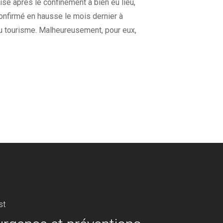
rise après le confinement a bien eu lieu,
confirmé en hausse le mois dernier à
du tourisme. Malheureusement, pour eux,
st