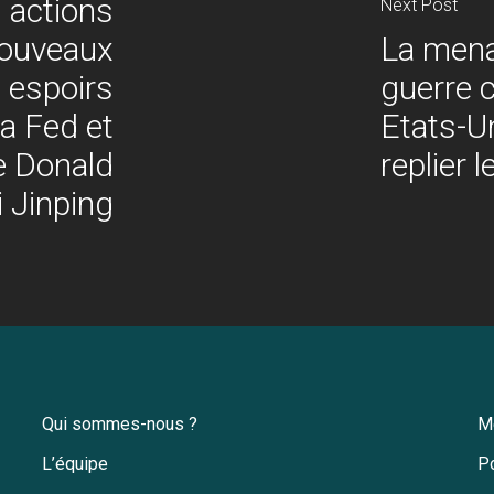
 actions
Next Post
nouveaux
La mena
s espoirs
guerre 
la Fed et
Etats-Un
re Donald
replier 
 Jinping
Qui sommes-nous ?
M
L’équipe
Po