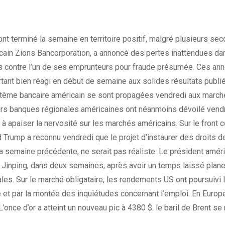
t terminé la semaine en territoire positif, malgré plusieurs s
ain Zions Bancorporation, a annoncé des pertes inattendues dans 
s contre l’un de ses emprunteurs pour fraude présumée. Ces ann
urtant bien réagi en début de semaine aux solides résultats publ
ystème bancaire américain se sont propagées vendredi aux marché
rs banques régionales américaines ont néanmoins dévoilé vendred
t à apaiser la nervosité sur les marchés américains. Sur le front
 Trump a reconnu vendredi que le projet d’instaurer des droits 
la semaine précédente, ne serait pas réaliste. Le président améri
 Jinping, dans deux semaines, après avoir un temps laissé plane
s. Sur le marché obligataire, les rendements US ont poursuivi leu
et par la montée des inquiétudes concernant l’emploi. En Europe
 L’once d’or a atteint un nouveau pic à 4380 $. le baril de Brent s