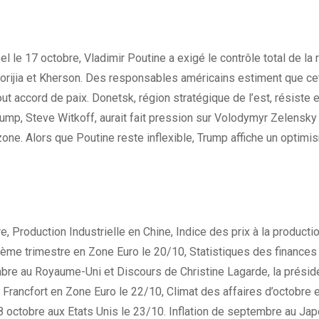
el le 17 octobre, Vladimir Poutine a exigé le contrôle total de l
aporijia et Kherson. Des responsables américains estiment que ce
out accord de paix. Donetsk, région stratégique de l’est, résiste
rump, Steve Witkoff, aurait fait pression sur Volodymyr Zelensky
one. Alors que Poutine reste inflexible, Trump affiche un optimis
re, Production Industrielle en Chine, Indice des prix à la produc
xième trimestre en Zone Euro le 20/10, Statistiques des finance
mbre au Royaume-Uni et Discours de Christine Lagarde, la prési
 Francfort en Zone Euro le 22/10, Climat des affaires d’octobre 
octobre aux Etats Unis le 23/10. Inflation de septembre au Jap