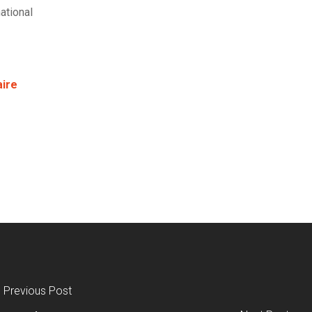
ational
aire
Previous Post