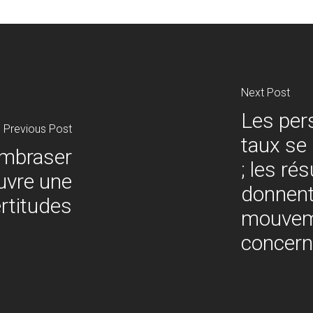
Next Post
Les per
Previous Post
taux se
'embraser
; les ré
uvre une
donnent 
ertitudes
mouveme
concer