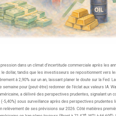
ression dans un climat d’incertitude commerciale après les anno
 le dollar, tandis que les investisseurs se repositionnent vers les
èrement à 2,90% sur un an, laissant planer le doute sur la Fed. La
tte semaine pour (peut-être) redonner de l’éclat aux valeurs IA.
éricaine, a délivré des perspectives prudentes, signalant un co
 (-5,40%) sous surveillance après des perspectives prudentes lié
un relèvement de ses prévisions sur 2026. Côté matières premiè
américaine en Iran plane toujours (Brent à 71,47$, WTI à 66,69$).