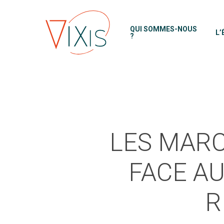
Skip
to
QUI SOMMES-NOUS
L’
main
?
content
LES MARC
FACE AU
R