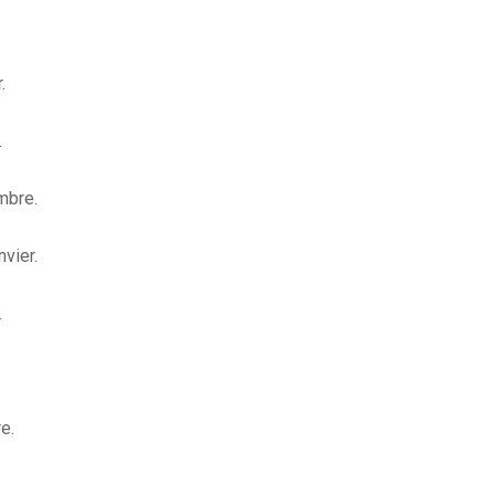
.
.
mbre.
vier.
.
e.