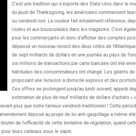
C’est une tradition qui s’exporte des Etats-Unis dans le m
du jeudi de Thanksgiving, les américains commencent leurs 
ou vendredi noir. La couleur fait initialement référence, d
routes et aux bousculades dans les magasins. C’est égalem
pour les commerçants et donc d’afficher des comptes posit
dépassé un nouveau record des deux côtés de l’Atlantique. L
de sept milliards de dollars en une journée au pays de l’on
six millions de transactions par carte bancaire ont été enre
habitudes des consommateurs ont changé. Les géants de la v
proposant une livraison à domicile express et des promoti
Ces offres se prolongent jusqu’au lundi suivant, appelé d
estimation de plus de neuf milliards de dollars d’achats «
énavant plus que notre fameux vendredi traditionnel ! Cette pér
amendement déposé au projet de loi anti-gaspillage a même été
douter de l’efficacité de cette tentative de régulation, quand cet
s pour leurs cadeaux sous le sapin.