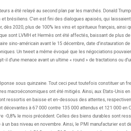
teurs a été relayé au second plan par les marchés. Donald Trump 
ns et brésiliens. C’en est fini des dialogues apaisés, qui laissaie
 dès 2020, plus de 100% les vins et spiritueux français, ainsi q
que sont LVMH et Hermès ont été affectés, baissant de plus de 2
naire sino-américain avant le 15 décembre, date d’instauration d
iques. Un tweet a même évoqué que les négociations pouvaient
-il d’une menace avant un ultime « round » de tractations ou d’un
onse sous quinzaine. Tout ceci peut toutefois constituer un frei
hiffres macroéconomiques ont été mitigés. Ainsi, aux Etats-Unis 
ont ressortis en baisse et en-dessous des attentes, respectiveme
nt décevantes à 67 000 contre 135 000 attendus et 121 000 en 
e -0,8% le mois précédent. Celles des biens durables sont ress
ise à un bas niveau en novembre. Ainsi, le PMI manufacturier est 