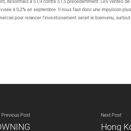
nt, désormais à 51,9 contre 51,5 précédemment. Les ventes de 
isée à 0,2% en septembre. Il nous faut donc une impulsion plus fo
rcial pour relancer l’investissement serait le bienvenu, surtout
Previous Post
Next Post
DOWNING
Hong Ko