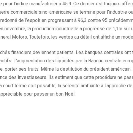
e pour l’indice manufacturier à 45,9. Ce dernier est toujours affe
uerre commerciale sino-américaine se termine pour l’industrie ou
 a redonné de l’espoir en progressant à 96,3 contre 95 précédemm
en novembre, la production industrielle a progressé de 1,1% sur u
eral Motors. Toutefois, les ventes au détail ont affiché un m
chés financiers deviennent patients. Les banques centrales on
actifs. L’augmentation des liquidités par la Banque centrale eur
me, porter ses fruits. Même la destitution du président américain
ance des investisseurs. Ils estiment que cette procédure ne pass
à court terme soit possible, la sérénité ambiante à l’approche de
s appréciable pour passer un bon Noël.