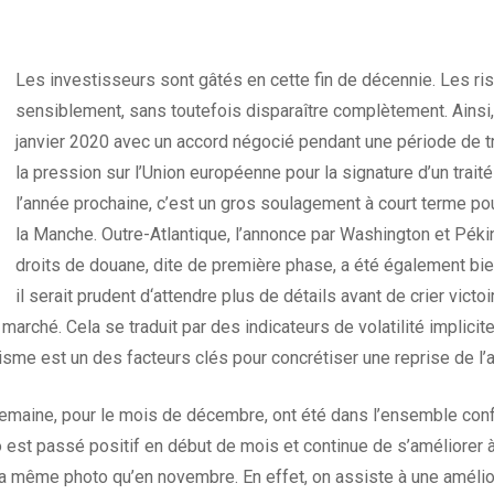
Les investisseurs sont gâtés en cette fin de décennie. Les r
sensiblement, sans toutefois disparaître complètement. Ainsi, l
janvier 2020 avec un accord négocié pendant une période de 
la pression sur l’Union européenne pour la signature d’un traité 
l’année prochaine, c’est un gros soulagement à court terme p
la Manche. Outre-Atlantique, l’annonce par Washington et Pékin
droits de douane, dite de première phase, a été également bien
il serait prudent d‘attendre plus de détails avant de crier vict
marché. Cela se traduit par des indicateurs de volatilité implici
sme est un des facteurs clés pour concrétiser une reprise de l’ac
semaine, pour le mois de décembre, ont été dans l’ensemble conf
st passé positif en début de mois et continue de s’améliorer à +
la même photo qu’en novembre. En effet, on assiste à une amélior