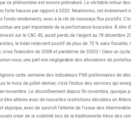
 que ce phénomène est encore prématuré. Le véritable retour des
en forte hausse par rapport à 2020. Néanmoins, cet évènement re
es fonds rendements, avec à la clé de nouveaux flux positifs. C’e
titue une part importante de la performance boursière. À titre d’i
 investi sur le CAC 40, aurait perdu de l’argent au 18 décembre 2
esties, le bilan redevient positif de plus de 75 % sans fiscalité
0, crise financière de 2008 et pandémie de 2020) ! Dans un cycl
elon nous, une part non négligeable des allocations de portefeui
ulignons cette semaine des indicateurs PMI préliminaires de d
is le mois de juillet dernier, c’est l’indice des services qui enre
 en novembre. Le déconfinement depuis fin novembre, quoique par
t être altérée avec de nouvelles restrictions décidées en Allem
atypique, avec de surcroît l’attente de l’issue des interminable
vent créer de la volatilité lors de la traditionnelle trêve des con