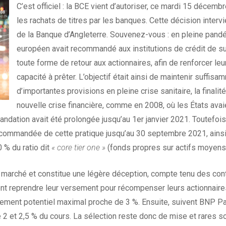
C’est officiel : la BCE vient d’autoriser, ce mardi 15 décemb
les rachats de titres par les banques. Cette décision inter
de la Banque d’Angleterre. Souvenez-vous : en pleine pandém
européen avait recommandé aux institutions de crédit de s
toute forme de retour aux actionnaires, afin de renforcer leur 
capacité à prêter. L’objectif était ainsi de maintenir suffisa
d’importantes provisions en pleine crise sanitaire, la finali
nouvelle crise financière, comme en 2008, où les États ava
mandation avait été prolongée jusqu’au 1er janvier 2021. Toutefois, 
ecommandée de cette pratique jusqu’au 30 septembre 2021, ainsi
 % du ratio dit
« core tier one »
(fonds propres sur actifs moyens
e marché et constitue une légère déception, compte tenu des cont
ont reprendre leur versement pour récompenser leurs actionnaires.
ment potentiel maximal proche de 3 %. Ensuite, suivent BNP Par
 2 et 2,5 % du cours. La sélection reste donc de mise et rares so