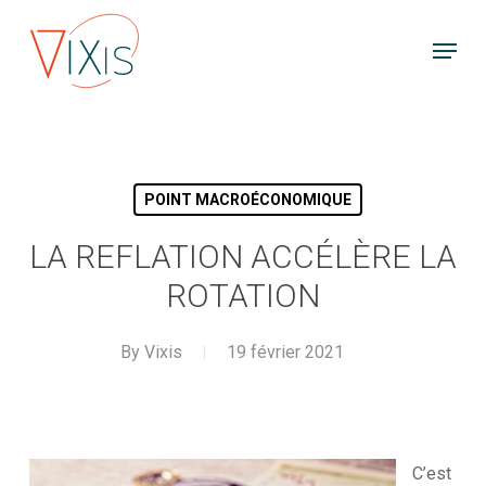
Skip
Menu
to
main
content
POINT MACROÉCONOMIQUE
LA REFLATION ACCÉLÈRE LA
ROTATION
By
Vixis
19 février 2021
C’est