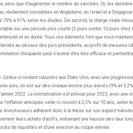
ble, ainsi que d’augmenter le nombre de vaccinés. Or, les dernièr
, réellement constatées en Angleterre, en Israël et à Singapour 
de 79% à 91% selon les études. De surcroît, la charge virale me
tectable sur une période plus courte (3 jours contre 10 jours chez
n intensité et en durée. Tous ces éléments font que nous mainte
étectés au-dessus des pics précédents, au profit de mesures c
imination choquante peut s’avérer être très efficace et permettr
 Celles-ci restent robustes aux États-Unis, avec une progressi
one euro, on est sur des niveaux encore plus élevés (9% et 5,2%
’année 2022. La normalisation est prévue pour 2023, avec une cr
ne l’inflation anticipée, celle-ci ressort à 2,3% sur 10 ans, selon 
s investisseurs adhèrent donc à la thèse sur son aspect transit
ement leurs achats d’actifs, entrainant une hausse des taux long
 excès de liquidités et d’une aversion au risque élevée.