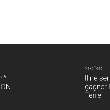
Next Post
Il ne se
s Post
GON
gagner l
Terre