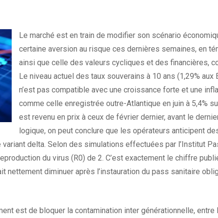
Le marché est en train de modifier son scénario économiq
certaine aversion au risque ces dernières semaines, en té
ainsi que celle des valeurs cycliques et des financières, c
Le niveau actuel des taux souverains à 10 ans (1,29% aux 
n’est pas compatible avec une croissance forte et une infl
comme celle enregistrée outre-Atlantique en juin à 5,4% sur
est revenu en prix à ceux de février dernier, avant le derni
logique, on peut conclure que les opérateurs anticipent des
variant delta. Selon des simulations effectuées par l’Institut Pa
reproduction du virus (R0) de 2. C’est exactement le chiffre publi
ait nettement diminuer après l’instauration du pass sanitaire obl
ent est de bloquer la contamination inter générationnelle, entre 