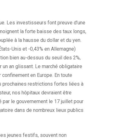
ue. Les investisseurs font preuve d’une
moignent la forte baisse des taux longs,
ouplée à la hausse du dollar et du yen.
États-Unis et -0,43% en Allemagne)
ation bien au-dessus du seuil des 2%,
 un an glissant. Le marché obligataire
er confinement en Europe. En toute
 prochaines restrictions fortes liées à
steur, nos hôpitaux devraient être
é par le gouvernement le 17 juillet pour
igatoire dans de nombreux lieux publics
les jeunes festifs, souvent non