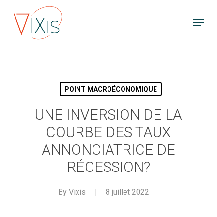
Skip
Menu
to
main
content
POINT MACROÉCONOMIQUE
UNE INVERSION DE LA
COURBE DES TAUX
ANNONCIATRICE DE
RÉCESSION?
By
Vixis
8 juillet 2022