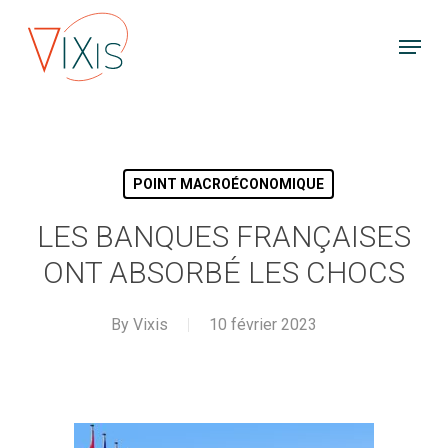
Skip
Menu
to
main
content
POINT MACROÉCONOMIQUE
LES BANQUES FRANÇAISES
ONT ABSORBÉ LES CHOCS
By
Vixis
10 février 2023