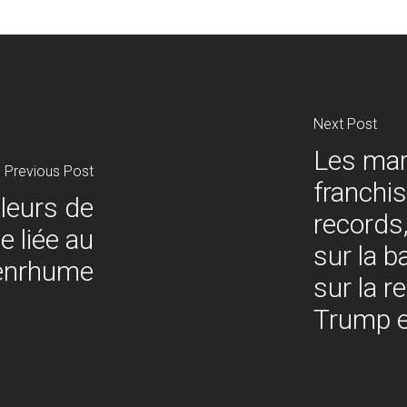
Next Post
Les mar
Previous Post
franchi
aleurs de
records,
de liée au
sur la b
'enrhume
sur la r
Trump e