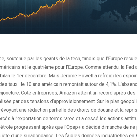
e, soutenue par les géants de la tech, tandis que l’Europe recul
méricains et le quatrième pour l’Europe. Comme attendu, la Fed 
on bilan le 1er décembre. Mais Jerome Powell a refroidi les espo
es taux : le 10 ans américain remontait autour de 4,1%. L’abse
njoncture. Côté entreprises, Amazon atteint un record après des
alisée par des tensions d’approvisionnement. Sur le plan géopol
révoyant une réduction partielle des droits de douane et la repri
és à l’exportation de terres rares et a cessé les actions antitr
pétrole progressent après que l’Opep+ a décidé dimanche de ne 
quiète d’une surabondance. Les faibles données industrielles en A