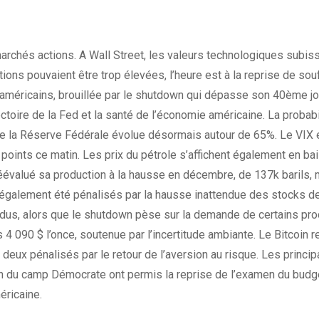
archés actions. A Wall Street, les valeurs technologiques subi
ions pouvaient être trop élevées, l’heure est à la reprise de souffl
méricains, brouillée par le
shutdown
qui dépasse son 40ème jou
jectoire de la Fed et la santé de l’économie américaine. La probab
 de la Réserve Fédérale évolue désormais autour de 65%. Le VIX 
oints ce matin. Les prix du pétrole s’affichent également en bai
éévalué sa production à la hausse en décembre, de 137k barils, 
nt également été pénalisés par la hausse inattendue des stocks de
ndus, alors que le
shutdown
pèse sur la demande de certains produ
4 090 $ l’once, soutenue par l’incertitude ambiante. Le Bitcoin r
 deux pénalisés par le retour de l’aversion au risque. Les princi
in du camp Démocrate ont permis la reprise de l’examen du budg
éricaine.