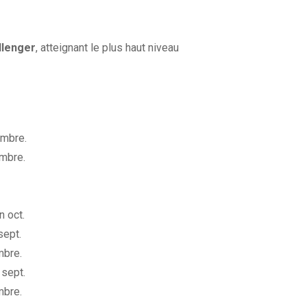
llenger
, atteignant le plus haut niveau
embre.
embre.
n oct.
sept.
mbre.
 sept.
mbre.