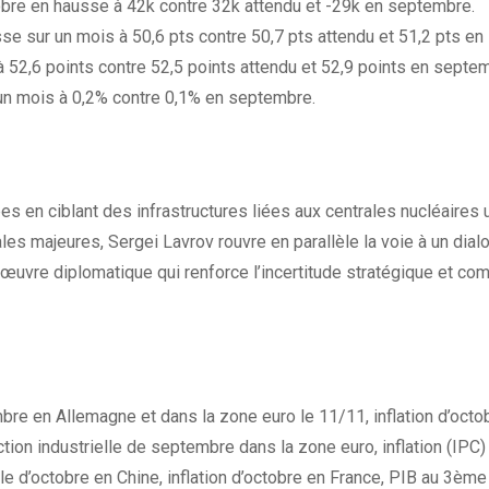
obre en hausse à 42k contre 32k attendu et -29k en septembre.
sse sur un mois à 50,6 pts contre 50,7 pts attendu et 51,2 pts en 
 52,6 points contre 52,5 points attendu et 52,9 points en septe
 un mois à 0,2% contre 0,1% en septembre.
es en ciblant des infrastructures liées aux centrales nucléaires 
es majeures, Sergei Lavrov rouvre en parallèle la voie à un dial
œuvre diplomatique qui renforce l’incertitude stratégique et comp
e en Allemagne et dans la zone euro le 11/11, inflation d’octo
on industrielle de septembre dans la zone euro, inflation (IPC) 
lle d’octobre en Chine, inflation d’octobre en France, PIB au 3èm