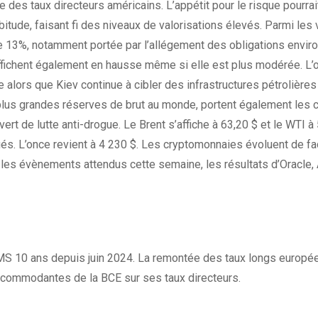
e des taux directeurs américains. L’appétit pour le risque pourrait
itude, faisant fi des niveaux de valorisations élevés. Parmi les v
de 13%, notamment portée par l’allégement des obligations envi
ffichent également en hausse même si elle est plus modérée. L’or
 alors que Kiev continue à cibler des infrastructures pétrolières
plus grandes réserves de brut au monde, portent également les 
rt de lutte anti-drogue. Le Brent s’affiche à 63,20 $ et le WTI à 
ués. L’once revient à 4 230 $. Les cryptomonnaies évoluent de faç
les évènements attendus cette semaine, les résultats d’Oracle,
MS 10 ans depuis juin 2024. La remontée des taux longs europé
ccommodantes de la BCE sur ses taux directeurs.