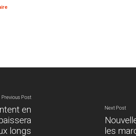
aire
Previous Post
ntent en
Next Post
baissera
Nouvell
aux longs
les mar