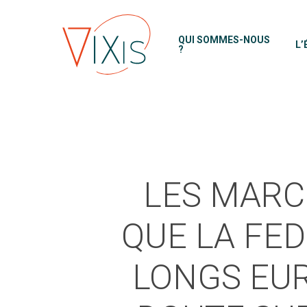
Skip
to
QUI SOMMES-NOUS
L’
main
?
content
LES MARC
QUE LA FED
LONGS EUR